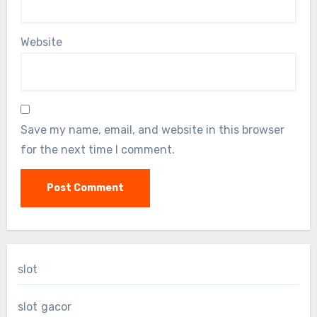
Website
Save my name, email, and website in this browser
for the next time I comment.
slot
slot gacor