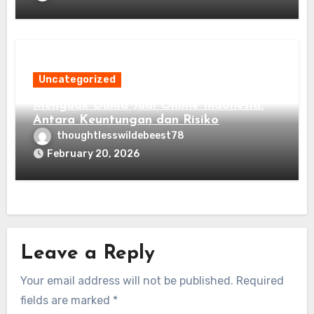
Uncategorized
Menguak Dunia Judi Online Indonesia:
Antara Keuntungan dan Risiko
thoughtlesswildebeest78
February 20, 2026
Leave a Reply
Your email address will not be published.
Required
fields are marked
*