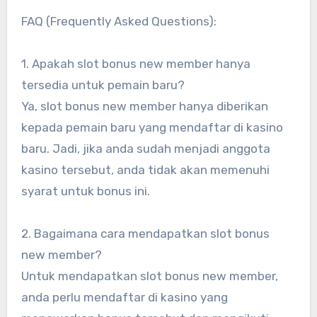
FAQ (Frequently Asked Questions):
1. Apakah slot bonus new member hanya
tersedia untuk pemain baru?
Ya, slot bonus new member hanya diberikan
kepada pemain baru yang mendaftar di kasino
baru. Jadi, jika anda sudah menjadi anggota
kasino tersebut, anda tidak akan memenuhi
syarat untuk bonus ini.
2. Bagaimana cara mendapatkan slot bonus
new member?
Untuk mendapatkan slot bonus new member,
anda perlu mendaftar di kasino yang