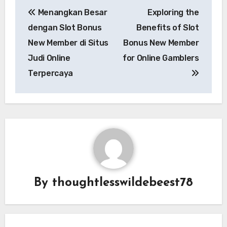
Post
Menangkan Besar
Exploring the
navigation
dengan Slot Bonus
Benefits of Slot
New Member di Situs
Bonus New Member
Judi Online
for Online Gamblers
Terpercaya
By
thoughtlesswildebeest78