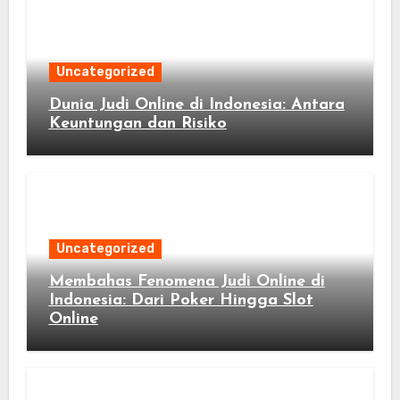
Uncategorized
Dunia Judi Online di Indonesia: Antara
Keuntungan dan Risiko
Uncategorized
Membahas Fenomena Judi Online di
Indonesia: Dari Poker Hingga Slot
Online