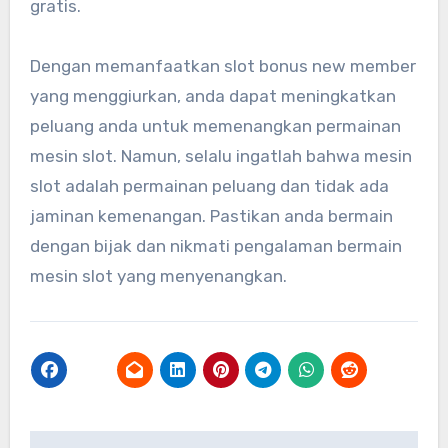
gratis.
Dengan memanfaatkan slot bonus new member
yang menggiurkan, anda dapat meningkatkan
peluang anda untuk memenangkan permainan
mesin slot. Namun, selalu ingatlah bahwa mesin
slot adalah permainan peluang dan tidak ada
jaminan kemenangan. Pastikan anda bermain
dengan bijak dan nikmati pengalaman bermain
mesin slot yang menyenangkan.