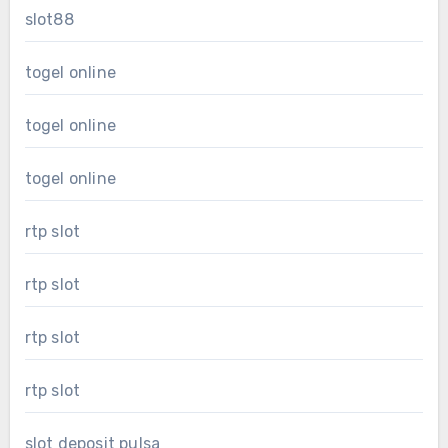
slot88
togel online
togel online
togel online
rtp slot
rtp slot
rtp slot
rtp slot
slot deposit pulsa