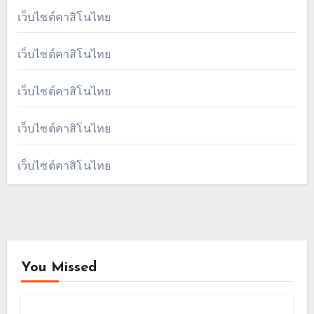
เว็บไซต์คาสิโนไทย
เว็บไซต์คาสิโนไทย
เว็บไซต์คาสิโนไทย
เว็บไซต์คาสิโนไทย
เว็บไซต์คาสิโนไทย
You Missed