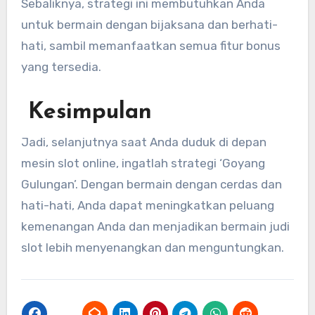
Sebaliknya, strategi ini membutuhkan Anda
untuk bermain dengan bijaksana dan berhati-
hati, sambil memanfaatkan semua fitur bonus
yang tersedia.
Kesimpulan
Jadi, selanjutnya saat Anda duduk di depan
mesin slot online, ingatlah strategi ‘Goyang
Gulungan’. Dengan bermain dengan cerdas dan
hati-hati, Anda dapat meningkatkan peluang
kemenangan Anda dan menjadikan bermain judi
slot lebih menyenangkan dan menguntungkan.