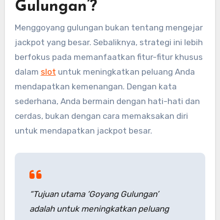
Gulungan’?
Menggoyang gulungan bukan tentang mengejar
jackpot yang besar. Sebaliknya, strategi ini lebih
berfokus pada memanfaatkan fitur-fitur khusus
dalam
slot
untuk meningkatkan peluang Anda
mendapatkan kemenangan. Dengan kata
sederhana, Anda bermain dengan hati-hati dan
cerdas, bukan dengan cara memaksakan diri
untuk mendapatkan jackpot besar.
“Tujuan utama ‘Goyang Gulungan’
adalah untuk meningkatkan peluang