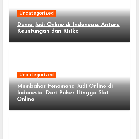
Uncategorized
Dunia Judi Online di Indonesia: Antara
Keuntungan dan Risiko
Uncategorized
Membahas Fenomena Judi Online di
Indonesia: Dari Poker Hingga Slot
Online