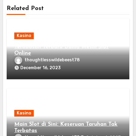
Related Post
Kasino
Terobosan Terbaru Dunia Mesin Slot
Online
thoughtlesswildebeest78
December 16, 2023
Kasino
Main Slot di Sini: Keseruan Taruhan Tak
Terbatas