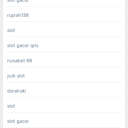
slot gacor
⁠rupiah138
slot
slot gacor qris
nusabet 88
judi slot
dorahoki
slot
slot gacor