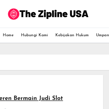
Home
Hubungi Kami
Kebijakan Hukum
Umpan
ren Bermain Judi Slot