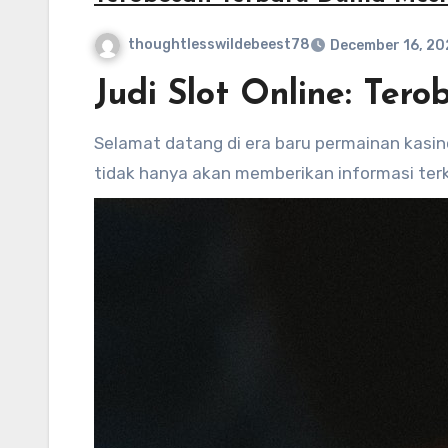
thoughtlesswildebeest78
December 16, 20
Judi Slot Online: Ter
Selamat datang di era baru permainan kasino
tidak hanya akan memberikan informasi ter