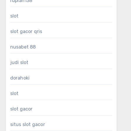
⁠rupiah138
ot
slot
an mencari lebih jauh lagi karena di sini kami memiliki so
slot gacor qris
a.
nusabet 88
judi slot
dorahoki
slot
slot gacor
situs slot gacor