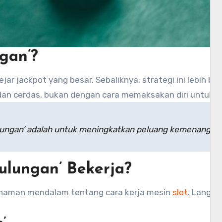
gan’?
 jackpot yang besar. Sebaliknya, strategi ini lebih b
dan cerdas, bukan dengan cara memaksakan diri untuk 
ungan’ adalah untuk meningkatkan peluang kemenangan A
lungan’ Bekerja?
aman mendalam tentang cara kerja mesin
slot
. Langka