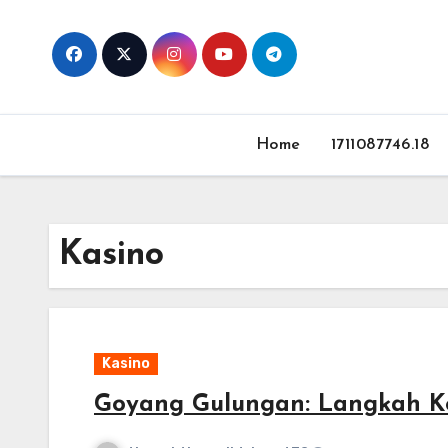
Skip
to
content
Home
1711087746.18
Kasino
Kasino
Goyang Gulungan: Langkah Ke