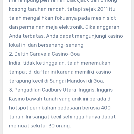
menampung permainan blackjack dan omong
kosong taruhan rendah, tetapi sejak 2011 itu
telah mengalihkan fokusnya pada mesin slot
dan permainan meja elektronik. Jika anggaran
Anda terbatas, Anda dapat mengunjungi kasino
lokal ini dan bersenang-senang.
2. Deltin Caravela Casino-Goa
India, tidak ketinggalan, telah menemukan
tempat di daftar ini karena memiliki kasino
terapung kecil di Sungai Mandovi di Goa.
3. Pengadilan Cadbury Utara-Inggris, Inggris
Kasino bawah tanah yang unik ini berada di
hotspot pernikahan pedesaan berusia 400
tahun. Ini sangat kecil sehingga hanya dapat
memuat sekitar 30 orang.