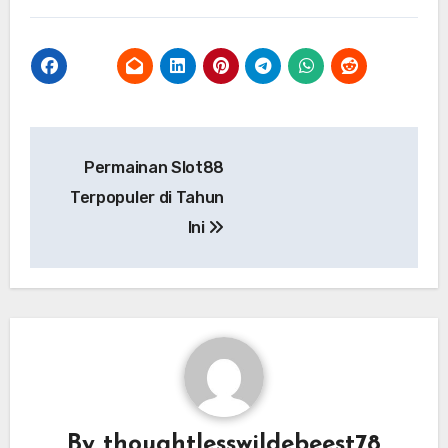
Post
Permainan Slot88
navigation
Terpopuler di Tahun
Ini
By
thoughtlesswildebeest78