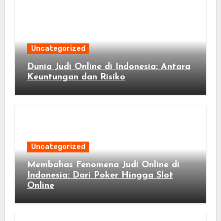
Uncategorized
Dunia Judi Online di Indonesia: Antara
Keuntungan dan Risiko
Uncategorized
Membahas Fenomena Judi Online di
Indonesia: Dari Poker Hingga Slot
Online