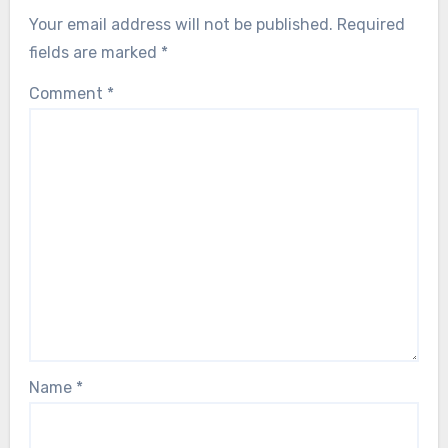
Your email address will not be published.
Required
fields are marked
*
Comment
*
Name
*