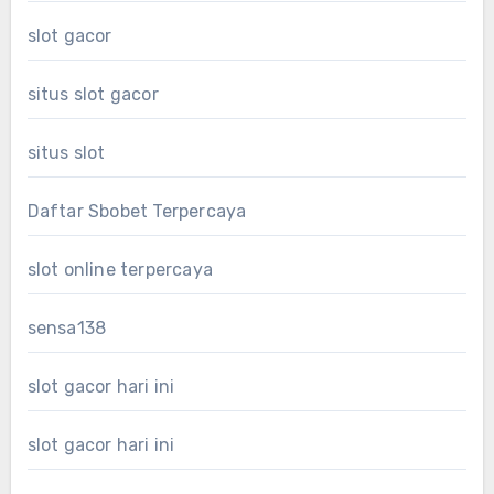
slot gacor
situs slot gacor
situs slot
Daftar Sbobet Terpercaya
slot online terpercaya
sensa138
slot gacor hari ini
slot gacor hari ini