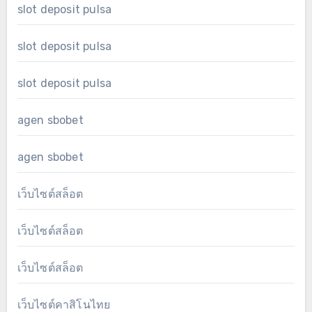
slot deposit pulsa
slot deposit pulsa
slot deposit pulsa
agen sbobet
agen sbobet
เว็บไซต์สล็อต
เว็บไซต์สล็อต
เว็บไซต์สล็อต
เว็บไซต์คาสิโนไทย