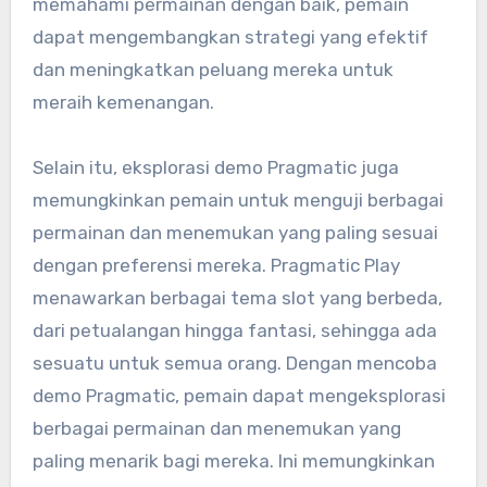
memahami permainan dengan baik, pemain
dapat mengembangkan strategi yang efektif
dan meningkatkan peluang mereka untuk
meraih kemenangan.
Selain itu, eksplorasi demo Pragmatic juga
memungkinkan pemain untuk menguji berbagai
permainan dan menemukan yang paling sesuai
dengan preferensi mereka. Pragmatic Play
menawarkan berbagai tema slot yang berbeda,
dari petualangan hingga fantasi, sehingga ada
sesuatu untuk semua orang. Dengan mencoba
demo Pragmatic, pemain dapat mengeksplorasi
berbagai permainan dan menemukan yang
paling menarik bagi mereka. Ini memungkinkan