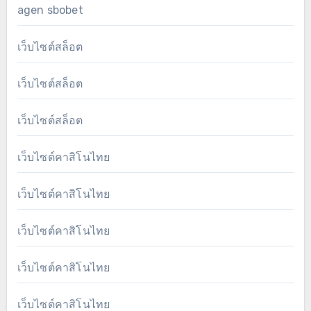
agen sbobet
เว็บไซต์สล็อต
เว็บไซต์สล็อต
เว็บไซต์สล็อต
เว็บไซต์คาสิโนไทย
เว็บไซต์คาสิโนไทย
เว็บไซต์คาสิโนไทย
เว็บไซต์คาสิโนไทย
เว็บไซต์คาสิโนไทย