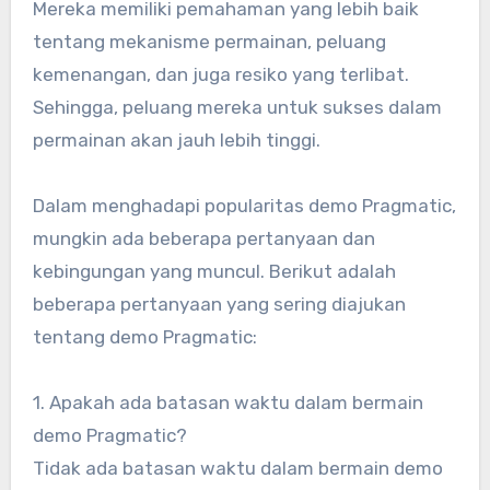
Mereka memiliki pemahaman yang lebih baik
tentang mekanisme permainan, peluang
kemenangan, dan juga resiko yang terlibat.
Sehingga, peluang mereka untuk sukses dalam
permainan akan jauh lebih tinggi.
Dalam menghadapi popularitas demo Pragmatic,
mungkin ada beberapa pertanyaan dan
kebingungan yang muncul. Berikut adalah
beberapa pertanyaan yang sering diajukan
tentang demo Pragmatic:
1. Apakah ada batasan waktu dalam bermain
demo Pragmatic?
Tidak ada batasan waktu dalam bermain demo