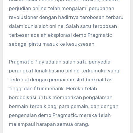
perjudian online telah mengalami perubahan
revolusioner dengan hadirnya terobosan terbaru
dalam dunia slot online. Salah satu terobosan
terbesar adalah eksplorasi demo Pragmatic
sebagai pintu masuk ke kesuksesan.
Pragmatic Play adalah salah satu penyedia
perangkat lunak kasino online terkemuka yang
terkenal dengan permainan slot berkualitas
tinggi dan fitur menarik. Mereka telah
berdedikasi untuk memberikan pengalaman
bermain terbaik bagi para pemain, dan dengan
pengenalan demo Pragmatic, mereka telah
melampaui harapan semua orang.