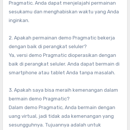
Pragmatic. Anda dapat menjelajahi permainan
sesukamu dan menghabiskan waktu yang Anda
inginkan.
2. Apakah permainan demo Pragmatic bekerja
dengan baik di perangkat seluler?
Ya, versi demo Pragmatic dioperasikan dengan
baik di perangkat seluler. Anda dapat bermain di
smartphone atau tablet Anda tanpa masalah.
3. Apakah saya bisa meraih kemenangan dalam
bermain demo Pragmatic?
Dalam demo Pragmatic, Anda bermain dengan
uang virtual, jadi tidak ada kemenangan yang
sesungguhnya. Tujuannya adalah untuk