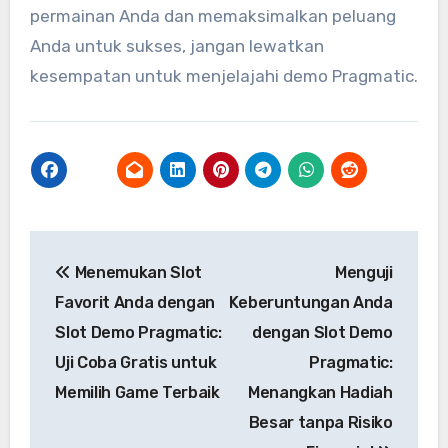
permainan Anda dan memaksimalkan peluang
Anda untuk sukses, jangan lewatkan
kesempatan untuk menjelajahi demo Pragmatic.
Post
Menemukan Slot
Menguji
navigation
Favorit Anda dengan
Keberuntungan Anda
Slot Demo Pragmatic:
dengan Slot Demo
Uji Coba Gratis untuk
Pragmatic:
Memilih Game Terbaik
Menangkan Hadiah
Besar tanpa Risiko