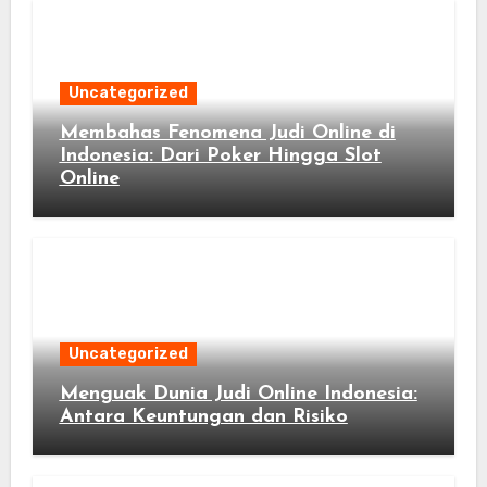
Uncategorized
Membahas Fenomena Judi Online di
Indonesia: Dari Poker Hingga Slot
Online
Uncategorized
Menguak Dunia Judi Online Indonesia:
Antara Keuntungan dan Risiko