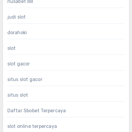
nusabet 88
judi slot
dorahoki
slot
slot gacor
situs slot gacor
situs slot
Daftar Sbobet Terpercaya
slot online terpercaya