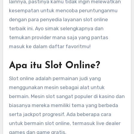
lainnya, pastinya kamu tidak ingin melewatkan
kesempatan untuk mencoba peruntunganmu
dengan para penyedia layanan slot online
terbaik ini. Ayo simak selengkapnya dan
temukan provider mana saja yang pantas
masuk ke dalam daftar favoritmu!
Apa itu Slot Online?
Slot online adalah permainan judi yang
menggunakan mesin sebagai alat untuk
bermain. Mesin slot sangat populer di kasino dan
biasanya mereka memiliki tema yang berbeda
serta jackpot progresif. Ada beberapa cara
untuk bermain slot online, termasuk live dealer
games dan game gratis.