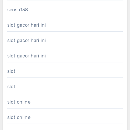
sensa138
slot gacor hari ini
slot gacor hari ini
slot gacor hari ini
slot
slot
slot online
slot online