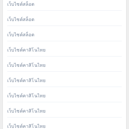
เว็บไซต์สล็อต
เว็บไซต์สล็อต
เว็บไซต์สล็อต
เว็บไซต์คาสิโนไทย
เว็บไซต์คาสิโนไทย
เว็บไซต์คาสิโนไทย
เว็บไซต์คาสิโนไทย
เว็บไซต์คาสิโนไทย
เว็บไซต์คาสิโนไทย