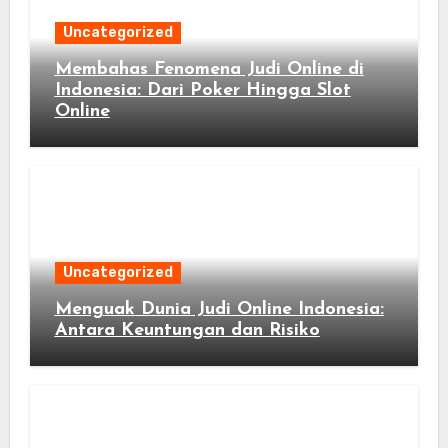
Uncategorized
Membahas Fenomena Judi Online di
Indonesia: Dari Poker Hingga Slot
Online
Uncategorized
Menguak Dunia Judi Online Indonesia:
Antara Keuntungan dan Risiko