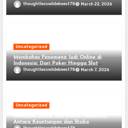
thoughtlesswildebeest78
March 22, 2026
Uncategorized
Membahas Fenomena Judi Online di
Indonesia: Dari Poker Hingga Slot
Online
thoughtlesswildebeest78
March 7, 2026
Uncategorized
Menguak Dunia Judi Online Indonesia:
Antara Keuntungan dan Risiko