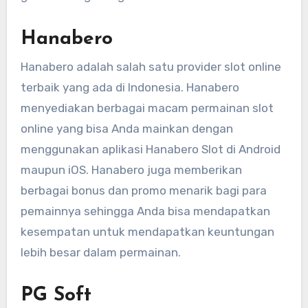
Hanabero
Hanabero adalah salah satu provider slot online
terbaik yang ada di Indonesia. Hanabero
menyediakan berbagai macam permainan slot
online yang bisa Anda mainkan dengan
menggunakan aplikasi Hanabero Slot di Android
maupun iOS. Hanabero juga memberikan
berbagai bonus dan promo menarik bagi para
pemainnya sehingga Anda bisa mendapatkan
kesempatan untuk mendapatkan keuntungan
lebih besar dalam permainan.
PG Soft