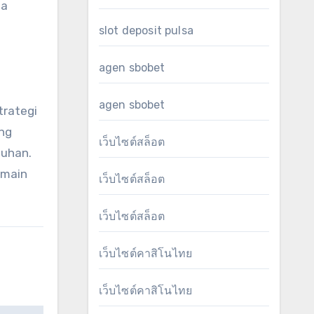
da
slot deposit pulsa
agen sbobet
agen sbobet
trategi
ng
เว็บไซต์สล็อต
guhan.
rmain
เว็บไซต์สล็อต
เว็บไซต์สล็อต
เว็บไซต์คาสิโนไทย
เว็บไซต์คาสิโนไทย