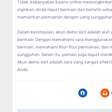
Tidak, kebanyakan kasino online memungkinka
inginkan. Anda dapat bermain dan berlatih s
memainkan permainan dengan uang sungguhan
Dalam kesimpulan, akun demo slot adalah alat
bermain. Dengan memahami cara menggunakan a
bermain, memahami fitur-fitur permainan, dan
sungguhan. Selain itu, pemain juga dapat meni
Akun demo slot adalah cara yang sangat efek
Anda.