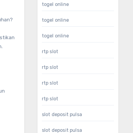
togel online
uhan?
togel online
togel online
stikan
n.
rtp slot
rtp slot
rtp slot
un
rtp slot
slot deposit pulsa
slot deposit pulsa