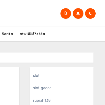
 Berita
xtw18387e63a
slot
slot gacor
⁠rupiah138