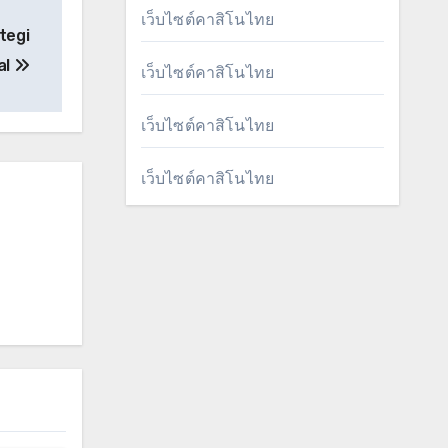
เว็บไซต์คาสิโนไทย
tegi
al
เว็บไซต์คาสิโนไทย
เว็บไซต์คาสิโนไทย
เว็บไซต์คาสิโนไทย