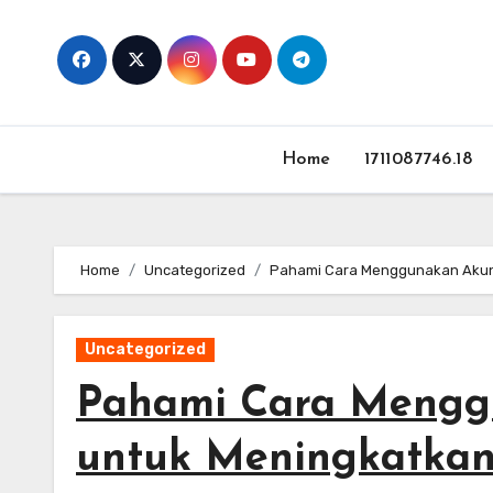
Skip
to
content
Home
1711087746.18
Home
Uncategorized
Pahami Cara Menggunakan Akun 
Uncategorized
Pahami Cara Mengg
untuk Meningkatkan