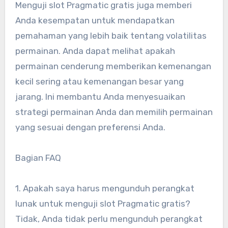
Menguji slot Pragmatic gratis juga memberi
Anda kesempatan untuk mendapatkan
pemahaman yang lebih baik tentang volatilitas
permainan. Anda dapat melihat apakah
permainan cenderung memberikan kemenangan
kecil sering atau kemenangan besar yang
jarang. Ini membantu Anda menyesuaikan
strategi permainan Anda dan memilih permainan
yang sesuai dengan preferensi Anda.
Bagian FAQ
1. Apakah saya harus mengunduh perangkat
lunak untuk menguji slot Pragmatic gratis?
Tidak, Anda tidak perlu mengunduh perangkat