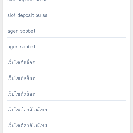
slot deposit pulsa
agen sbobet
agen sbobet
เว็บไซต์สล็อต
เว็บไซต์สล็อต
เว็บไซต์สล็อต
เว็บไซต์คาสิโนไทย
เว็บไซต์คาสิโนไทย