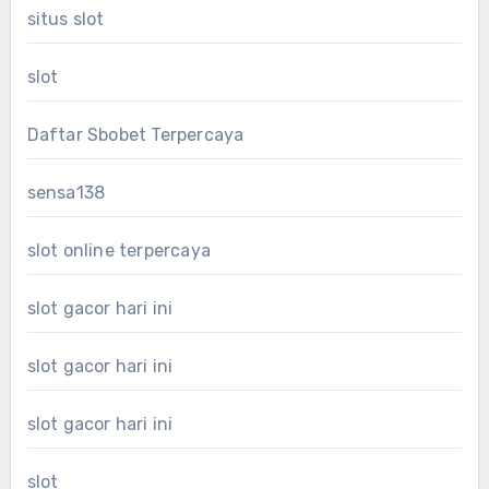
situs slot
slot
Daftar Sbobet Terpercaya
sensa138
slot online terpercaya
slot gacor hari ini
slot gacor hari ini
slot gacor hari ini
slot