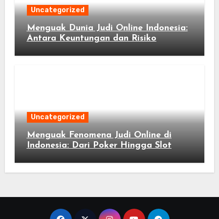
Uncategorized
Menguak Dunia Judi Online Indonesia:
Antara Keuntungan dan Risiko
Uncategorized
Menguak Fenomena Judi Online di
Indonesia: Dari Poker Hingga Slot