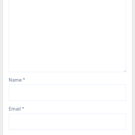
Name
*
Email
*