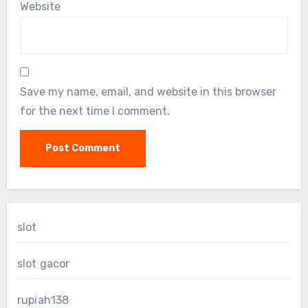
Website
Save my name, email, and website in this browser
for the next time I comment.
slot
slot gacor
⁠rupiah138