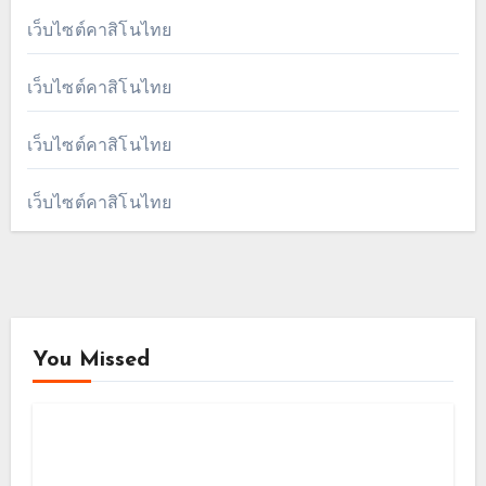
เว็บไซต์คาสิโนไทย
เว็บไซต์คาสิโนไทย
เว็บไซต์คาสิโนไทย
เว็บไซต์คาสิโนไทย
You Missed