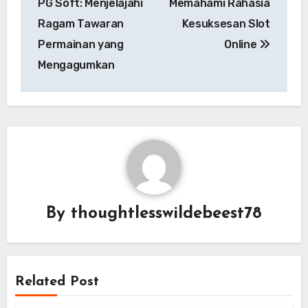
PG Soft: Menjelajahi
Memahami Rahasia
Ragam Tawaran
Kesuksesan Slot
Permainan yang
Online
Mengagumkan
By
thoughtlesswildebeest78
Related Post