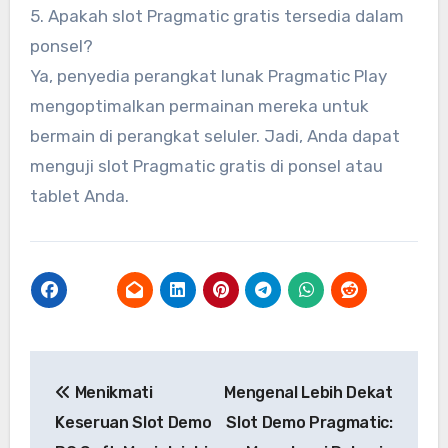
5. Apakah slot Pragmatic gratis tersedia dalam
ponsel?
Ya, penyedia perangkat lunak Pragmatic Play
mengoptimalkan permainan mereka untuk
bermain di perangkat seluler. Jadi, Anda dapat
menguji slot Pragmatic gratis di ponsel atau
tablet Anda.
Post
Menikmati
Mengenal Lebih Dekat
navigation
Keseruan Slot Demo
Slot Demo Pragmatic: