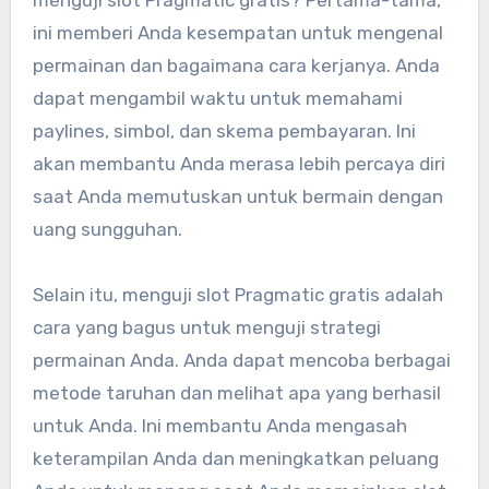
menguji slot Pragmatic gratis? Pertama-tama,
ini memberi Anda kesempatan untuk mengenal
permainan dan bagaimana cara kerjanya. Anda
dapat mengambil waktu untuk memahami
paylines, simbol, dan skema pembayaran. Ini
akan membantu Anda merasa lebih percaya diri
saat Anda memutuskan untuk bermain dengan
uang sungguhan.
Selain itu, menguji slot Pragmatic gratis adalah
cara yang bagus untuk menguji strategi
permainan Anda. Anda dapat mencoba berbagai
metode taruhan dan melihat apa yang berhasil
untuk Anda. Ini membantu Anda mengasah
keterampilan Anda dan meningkatkan peluang