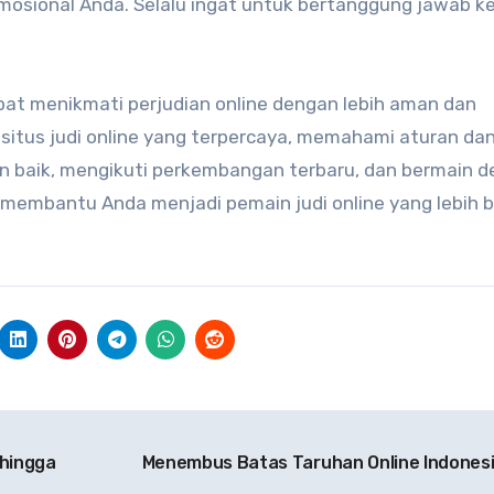
mosional Anda. Selalu ingat untuk bertanggung jawab ke
pat menikmati perjudian online dengan lebih aman dan
 situs judi online yang terpercaya, memahami aturan da
n baik, mengikuti perkembangan terbaru, dan bermain 
 membantu Anda menjadi pemain judi online yang lebih b
 hingga
Menembus Batas Taruhan Online Indones