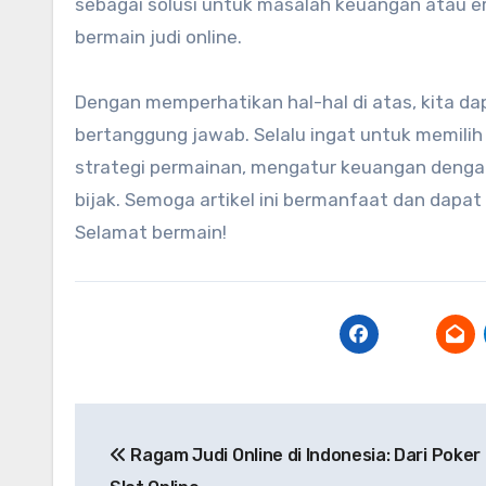
sebagai solusi untuk masalah keuangan atau e
bermain judi online.
Dengan memperhatikan hal-hal di atas, kita da
bertanggung jawab. Selalu ingat untuk memilih
strategi permainan, mengatur keuangan denga
bijak. Semoga artikel ini bermanfaat dan dapat
Selamat bermain!
Post
Ragam Judi Online di Indonesia: Dari Poker
navigation