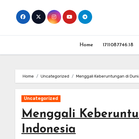
Skip
to
content
Home
1711087746.18
Home
Uncategorized
Menggali Keberuntungan di Dunia
Uncategorized
Menggali Keberuntun
Indonesia