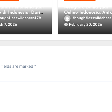
ahas Fenomena Judi
Menguak Dunia Judi
 di Indonesia: Dari
Online Indonesia: Ant
 Hingga Slot Online
Keuntungan dan Risik
oughtlesswildebeest78
thoughtlesswildebees
h 7, 2026
February 20, 2026
 fields are marked
*