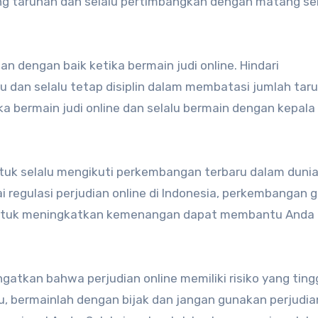
ng taruhan dan selalu pertimbangkan dengan matang s
n dengan baik ketika bermain judi online. Hindari
 dan selalu tetap disiplin dalam membatasi jumlah tar
 bermain judi online dan selalu bermain dengan kepala 
ntuk selalu mengikuti perkembangan terbaru dalam duni
ai regulasi perjudian online di Indonesia, perkembangan
ik untuk meningkatkan kemenangan dapat membantu Anda
ingatkan bahwa perjudian online memiliki risiko yang ting
, bermainlah dengan bijak dan jangan gunakan perjudia