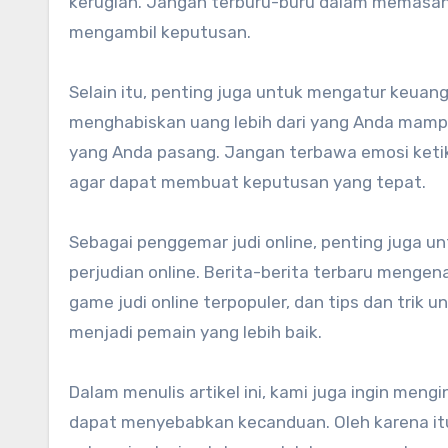
kerugian. Jangan terburu-buru dalam memasa
mengambil keputusan.
Selain itu, penting juga untuk mengatur keuanga
menghabiskan uang lebih dari yang Anda mampu
yang Anda pasang. Jangan terbawa emosi ketika
agar dapat membuat keputusan yang tepat.
Sebagai penggemar judi online, penting juga u
perjudian online. Berita-berita terbaru mengen
game judi online terpopuler, dan tips dan tr
menjadi pemain yang lebih baik.
Dalam menulis artikel ini, kami juga ingin meng
dapat menyebabkan kecanduan. Oleh karena itu