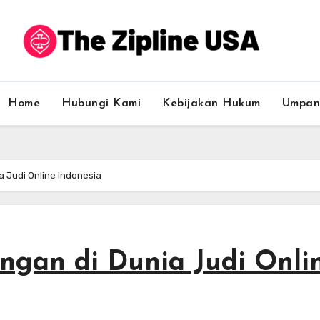
Home
Hubungi Kami
Kebijakan Hukum
Umpan
 Judi Online Indonesia
gan di Dunia Judi Onli