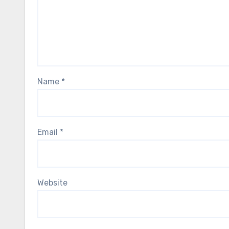
Name
*
Email
*
Website