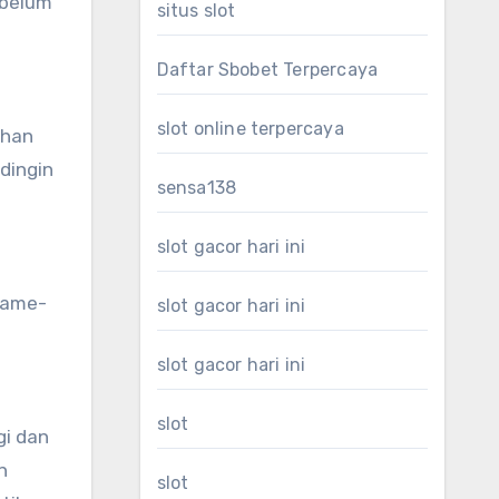
ebelum
situs slot
Daftar Sbobet Terpercaya
slot online terpercaya
uhan
dingin
sensa138
slot gacor hari ini
a
 game-
slot gacor hari ini
slot gacor hari ini
slot
gi dan
n
slot