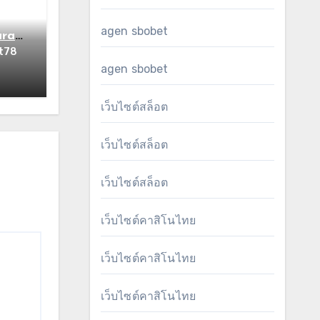
agen sbobet
ara
o
t78
agen sbobet
เว็บไซต์สล็อต
เว็บไซต์สล็อต
เว็บไซต์สล็อต
เว็บไซต์คาสิโนไทย
เว็บไซต์คาสิโนไทย
เว็บไซต์คาสิโนไทย