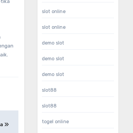
tika
slot online
slot online
n
demo slot
dengan
aik.
demo slot
demo slot
slot88
slot88
togel online
ia