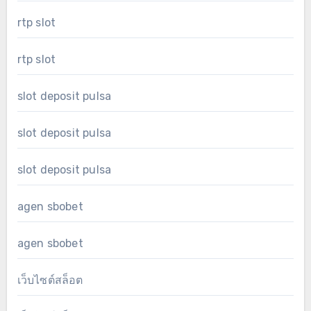
rtp slot
rtp slot
slot deposit pulsa
slot deposit pulsa
slot deposit pulsa
agen sbobet
agen sbobet
เว็บไซต์สล็อต