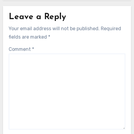
Leave a Reply
Your email address will not be published.
Required
fields are marked
*
Comment
*