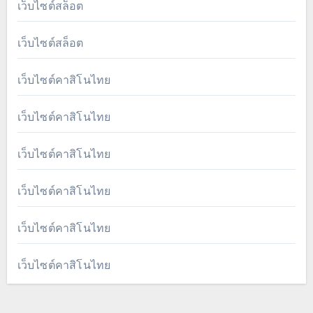
เว็บไซต์สล็อต
เว็บไซต์สล็อต
เว็บไซต์คาสิโนไทย
เว็บไซต์คาสิโนไทย
เว็บไซต์คาสิโนไทย
เว็บไซต์คาสิโนไทย
เว็บไซต์คาสิโนไทย
เว็บไซต์คาสิโนไทย