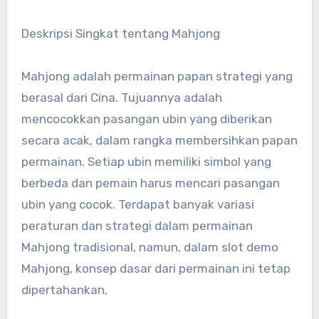
Deskripsi Singkat tentang Mahjong
Mahjong adalah permainan papan strategi yang
berasal dari Cina. Tujuannya adalah
mencocokkan pasangan ubin yang diberikan
secara acak, dalam rangka membersihkan papan
permainan. Setiap ubin memiliki simbol yang
berbeda dan pemain harus mencari pasangan
ubin yang cocok. Terdapat banyak variasi
peraturan dan strategi dalam permainan
Mahjong tradisional, namun, dalam slot demo
Mahjong, konsep dasar dari permainan ini tetap
dipertahankan.