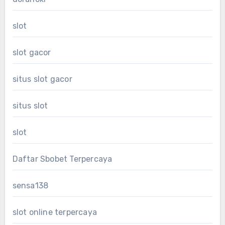
slot
slot gacor
situs slot gacor
situs slot
slot
Daftar Sbobet Terpercaya
sensa138
slot online terpercaya