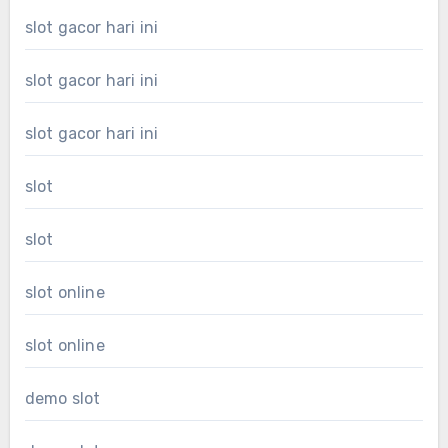
slot gacor hari ini
slot gacor hari ini
slot gacor hari ini
slot
slot
slot online
slot online
demo slot