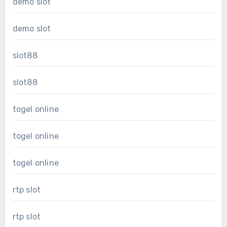
demo slot
demo slot
slot88
slot88
togel online
togel online
togel online
rtp slot
rtp slot