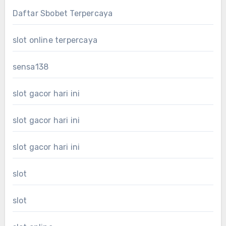
Daftar Sbobet Terpercaya
slot online terpercaya
sensa138
slot gacor hari ini
slot gacor hari ini
slot gacor hari ini
slot
slot