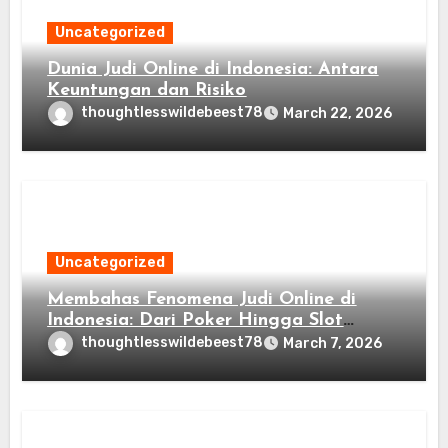
Uncategorized
Dunia Judi Online di Indonesia: Antara
Keuntungan dan Risiko
thoughtlesswildebeest78
March 22, 2026
Uncategorized
Membahas Fenomena Judi Online di
Indonesia: Dari Poker Hingga Slot
Online
thoughtlesswildebeest78
March 7, 2026