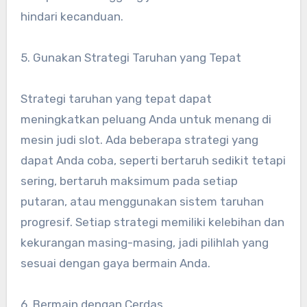
hindari kecanduan.
5. Gunakan Strategi Taruhan yang Tepat
Strategi taruhan yang tepat dapat
meningkatkan peluang Anda untuk menang di
mesin judi slot. Ada beberapa strategi yang
dapat Anda coba, seperti bertaruh sedikit tetapi
sering, bertaruh maksimum pada setiap
putaran, atau menggunakan sistem taruhan
progresif. Setiap strategi memiliki kelebihan dan
kekurangan masing-masing, jadi pilihlah yang
sesuai dengan gaya bermain Anda.
6. Bermain dengan Cerdas