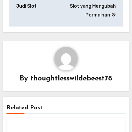
Judi Slot
Slot yang Mengubah
Permainan
By
thoughtlesswildebeest78
Related Post