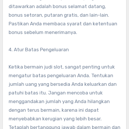
ditawarkan adalah bonus selamat datang,
bonus setoran, putaran gratis, dan lain-lain.
Pastikan Anda membaca syarat dan ketentuan
bonus sebelum menerimanya.
4. Atur Batas Pengeluaran
Ketika bermain judi slot, sangat penting untuk
mengatur batas pengeluaran Anda. Tentukan
jumlah uang yang bersedia Anda keluarkan dan
patuhi batas itu. Jangan mencoba untuk
menggandakan jumlah yang Anda hilangkan
dengan terus bermain, karena ini dapat
menyebabkan kerugian yang lebih besar.
Tetaplah bertanggung jawab dalam bermain dan