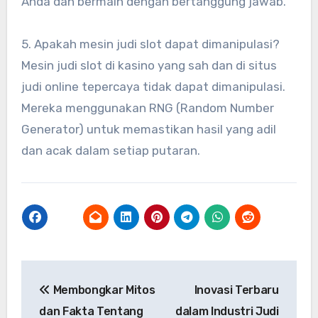
Anda dan bermain dengan bertanggung jawab.
5. Apakah mesin judi slot dapat dimanipulasi?
Mesin judi slot di kasino yang sah dan di situs
judi online tepercaya tidak dapat dimanipulasi.
Mereka menggunakan RNG (Random Number
Generator) untuk memastikan hasil yang adil
dan acak dalam setiap putaran.
Post
Membongkar Mitos
Inovasi Terbaru
navigation
dan Fakta Tentang
dalam Industri Judi