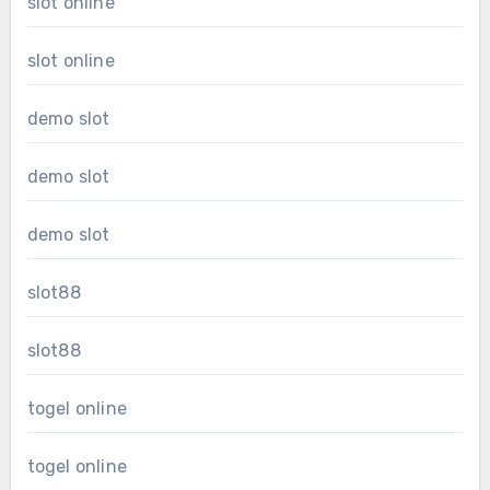
slot online
slot online
demo slot
demo slot
demo slot
slot88
slot88
togel online
togel online