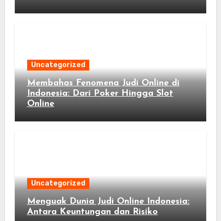
Uncategorized
Membahas Fenomena Judi Online di
Indonesia: Dari Poker Hingga Slot
Online
Uncategorized
Menguak Dunia Judi Online Indonesia:
Antara Keuntungan dan Risiko