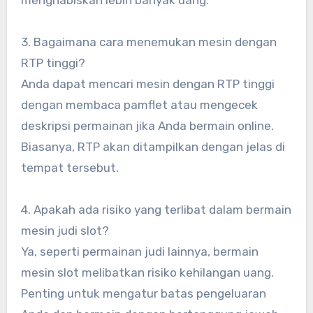
menghabiskan lebih banyak uang.
3. Bagaimana cara menemukan mesin dengan
RTP tinggi?
Anda dapat mencari mesin dengan RTP tinggi
dengan membaca pamflet atau mengecek
deskripsi permainan jika Anda bermain online.
Biasanya, RTP akan ditampilkan dengan jelas di
tempat tersebut.
4. Apakah ada risiko yang terlibat dalam bermain
mesin judi slot?
Ya, seperti permainan judi lainnya, bermain
mesin slot melibatkan risiko kehilangan uang.
Penting untuk mengatur batas pengeluaran